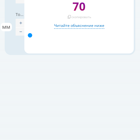
70
Толщина слоя
content_copy
скопировать
Читайте объяснение ниже
мм