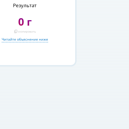
Результат
0 г
content_copy
скопировать
Читайте объяснение ниже