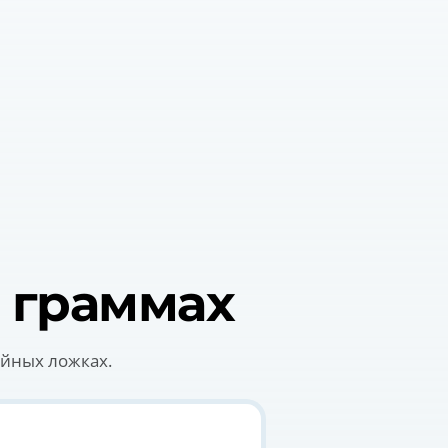
 граммах
айных ложках.